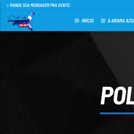
MANDE SUA MENSAGEM PRA GENTE!
INÍCIO
A ARARA AZU
CURRENT TRACK
ARARA AZUL FM 96,9
100
POL