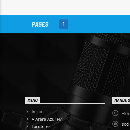
PAGES
1
MENU
MANDE S
Início
+55
A Arara Azul FM
soc
Locutores