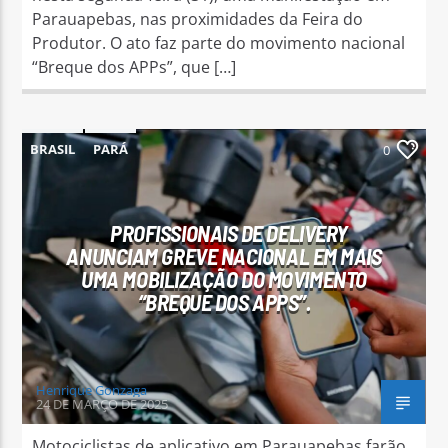
Parauapebas, nas proximidades da Feira do
Produtor. O ato faz parte do movimento nacional
“Breque dos APPs”, que […]
BRASIL
PARÁ
0
PROFISSIONAIS DE DELIVERY
ANUNCIAM GREVE NACIONAL EM MAIS
UMA MOBILIZAÇÃO DO MOVIMENTO
“BREQUE DOS APPS”.
Henrique Gonzaga
24 DE MARÇO DE 2025
Motociclistas de aplicativo em Parauapebas farão