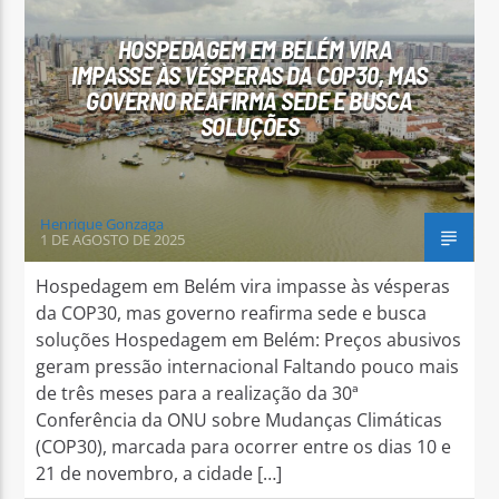
HOSPEDAGEM EM BELÉM VIRA
IMPASSE ÀS VÉSPERAS DA COP30, MAS
GOVERNO REAFIRMA SEDE E BUSCA
SOLUÇÕES
Arara Azul FM
Henrique Gonzaga
1 DE AGOSTO DE 2025
Hospedagem em Belém vira impasse às vésperas
da COP30, mas governo reafirma sede e busca
soluções Hospedagem em Belém: Preços abusivos
geram pressão internacional Faltando pouco mais
de três meses para a realização da 30ª
Conferência da ONU sobre Mudanças Climáticas
(COP30), marcada para ocorrer entre os dias 10 e
21 de novembro, a cidade […]