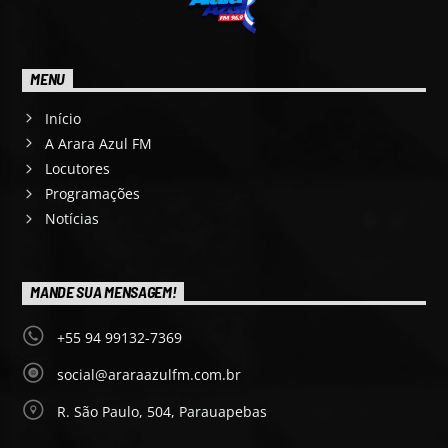
MENU
Início
A Arara Azul FM
Locutores
Programações
Notícias
MANDE SUA MENSAGEM!
+55 94 99132-7369
social@araraazulfm.com.br
R. São Paulo, 504, Parauapebas