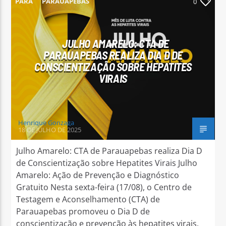
PARÁ
PARAUAPEBAS
0
JULHO AMARELO: CTA DE
PARAUAPEBAS REALIZA DIA D DE
CONSCIENTIZAÇÃO SOBRE HEPATITES
Arara Azul FM
VIRAIS
Henrique Gonzaga
18 DE JULHO DE 2025
Julho Amarelo: CTA de Parauapebas realiza Dia D
de Conscientização sobre Hepatites Virais Julho
Amarelo: Ação de Prevenção e Diagnóstico
Gratuito Nesta sexta-feira (17/08), o Centro de
Testagem e Aconselhamento (CTA) de
Parauapebas promoveu o Dia D de
conscientização e prevenção às hepatites virais,