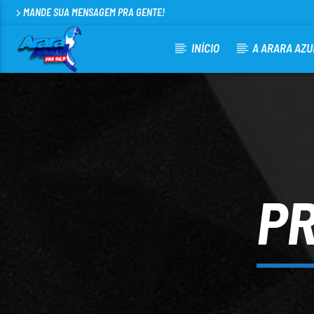
MANDE SUA MENSAGEM PRA GENTE!
INÍCIO
A ARARA AZU
CURRENT TRACK
ARARA AZUL FM 96,9
100
PR