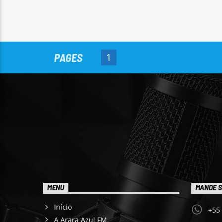
PAGES
1
MENU
MANDE S
Início
+55
A Arara Azul FM