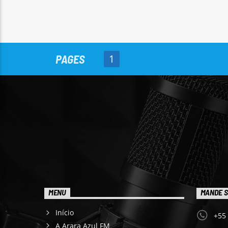
PAGES
1
MENU
MANDE S
Início
+55
A Arara Azul FM