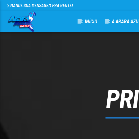
MANDE SUA MENSAGEM PRA GENTE!
INÍCIO
A ARARA AZU
CURRENT TRACK
ARARA AZUL FM 96,9
100
PR