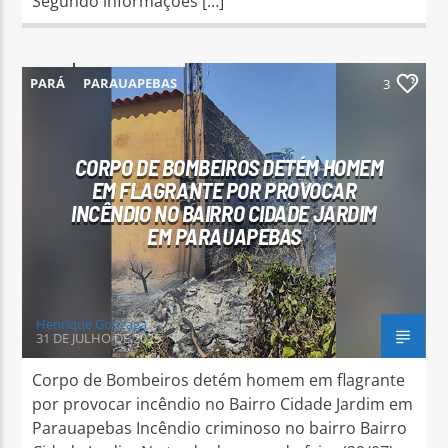
Segundo informações […]
PARÁ
PARAUAPEBAS
3
CORPO DE BOMBEIROS DETÉM HOMEM
EM FLAGRANTE POR PROVOCAR
INCÊNDIO NO BAIRRO CIDADE JARDIM
EM PARAUAPEBAS
Henrique Gonzaga
31 DE JULHO DE 2025
Corpo de Bombeiros detém homem em flagrante
por provocar incêndio no Bairro Cidade Jardim em
Parauapebas Incêndio criminoso no bairro Bairro