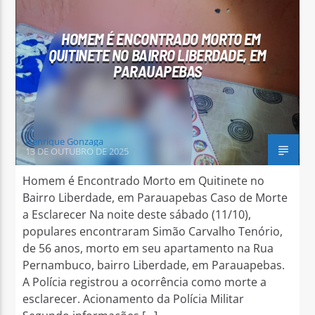
HOMEM É ENCONTRADO MORTO EM
QUITINETE NO BAIRRO LIBERDADE, EM
PARAUAPEBAS
Arara Azul FM
Henrique Gonzaga
13 DE OUTUBRO DE 2025
Homem é Encontrado Morto em Quitinete no
Bairro Liberdade, em Parauapebas Caso de Morte
a Esclarecer Na noite deste sábado (11/10),
populares encontraram Simão Carvalho Tenório,
de 56 anos, morto em seu apartamento na Rua
Pernambuco, bairro Liberdade, em Parauapebas.
A Polícia registrou a ocorrência como morte a
esclarecer. Acionamento da Polícia Militar