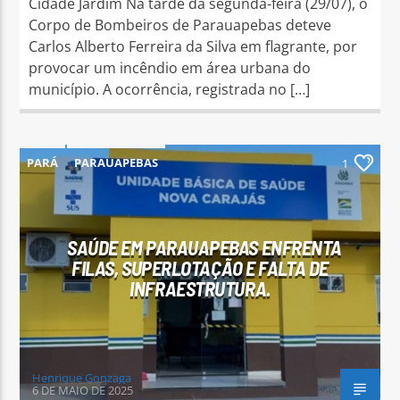
Cidade Jardim Na tarde da segunda-feira (29/07), o
Corpo de Bombeiros de Parauapebas deteve
Carlos Alberto Ferreira da Silva em flagrante, por
provocar um incêndio em área urbana do
município. A ocorrência, registrada no […]
PARÁ
PARAUAPEBAS
1
SAÚDE EM PARAUAPEBAS ENFRENTA
FILAS, SUPERLOTAÇÃO E FALTA DE
INFRAESTRUTURA.
Henrique Gonzaga
6 DE MAIO DE 2025