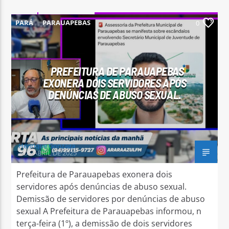
PARÁ
PARAUAPEBAS
0
PREFEITURA DE PARAUAPEBAS
Arara Azul FM
EXONERA DOIS SERVIDORES APÓS
DENÚNCIAS DE ABUSO SEXUAL.
Henrique Gonzaga
2 DE ABRIL DE 2025
Prefeitura de Parauapebas exonera dois
servidores após denúncias de abuso sexual.
Demissão de servidores por denúncias de abuso
sexual A Prefeitura de Parauapebas informou, n
terça-feira (1º), a demissão de dois servidores