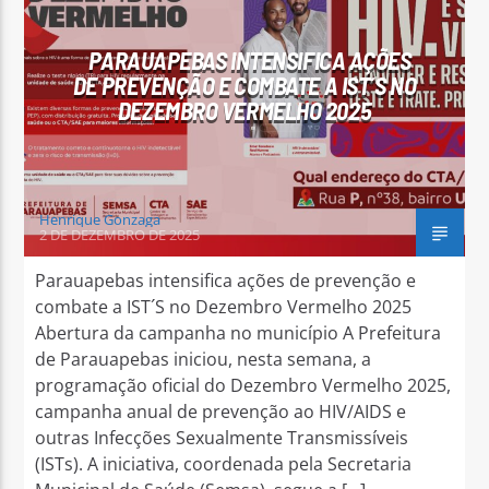
PARAUAPEBAS INTENSIFICA AÇÕES
DE PREVENÇÃO E COMBATE A IST´S NO
DEZEMBRO VERMELHO 2025
Arara Azul FM
Henrique Gonzaga
2 DE DEZEMBRO DE 2025
Parauapebas intensifica ações de prevenção e
combate a IST´S no Dezembro Vermelho 2025
Abertura da campanha no município A Prefeitura
de Parauapebas iniciou, nesta semana, a
programação oficial do Dezembro Vermelho 2025,
campanha anual de prevenção ao HIV/AIDS e
outras Infecções Sexualmente Transmissíveis
(ISTs). A iniciativa, coordenada pela Secretaria