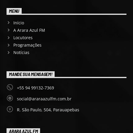
MENU
Início
A Arara Azul FM
Locutores
Programações
Notícias
MANDE SUA MENSAGEM!
+55 94 99132-7369
social@araraazulfm.com.br
R. São Paulo, 504, Parauapebas
ARARA AZUL FM