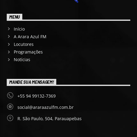
MENU
Início
A Arara Azul FM
Locutores
Programações
Notícias
MANDE SUA MENSAGEM!
+55 94 99132-7369
social@araraazulfm.com.br
R. São Paulo, 504, Parauapebas