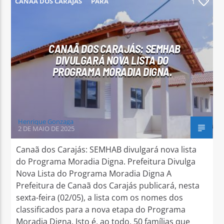
CANAÃ DOS CARAJÁS
PARÁ
1
CANAÃ DOS CARAJÁS: SEMHAB
DIVULGARÁ NOVA LISTA DO
Arara Azul FM
PROGRAMA MORADIA DIGNA.
Henrique Gonzaga
2 DE MAIO DE 2025
Canaã dos Carajás: SEMHAB divulgará nova lista
do Programa Moradia Digna. Prefeitura Divulga
Nova Lista do Programa Moradia Digna A
Prefeitura de Canaã dos Carajás publicará, nesta
sexta-feira (02/05), a lista com os nomes dos
classificados para a nova etapa do Programa
Moradia Digna. Isto é, ao todo, 50 famílias que