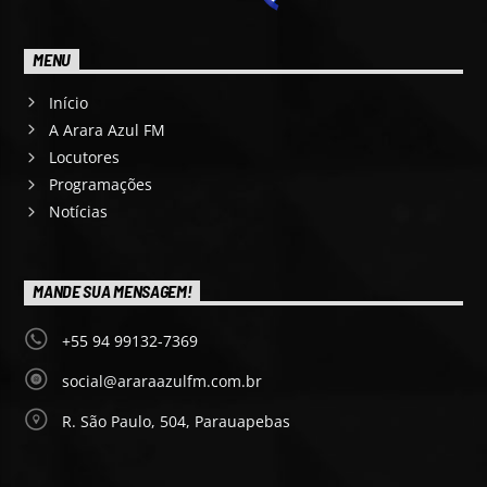
MENU
Início
A Arara Azul FM
Locutores
Programações
Notícias
MANDE SUA MENSAGEM!
+55 94 99132-7369
social@araraazulfm.com.br
R. São Paulo, 504, Parauapebas