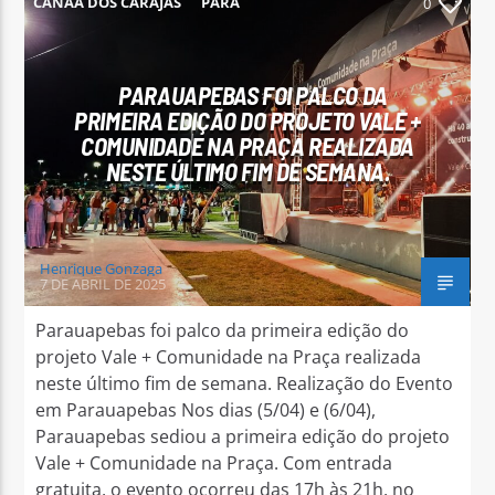
CANAÃ DOS CARAJÁS
PARÁ
0
PARAUAPEBAS
PARAUAPEBAS FOI PALCO DA
PRIMEIRA EDIÇÃO DO PROJETO VALE +
COMUNIDADE NA PRAÇA REALIZADA
Arara Azul FM
NESTE ÚLTIMO FIM DE SEMANA.
Henrique Gonzaga
7 DE ABRIL DE 2025
Parauapebas foi palco da primeira edição do
projeto Vale + Comunidade na Praça realizada
neste último fim de semana. Realização do Evento
em Parauapebas Nos dias (5/04) e (6/04),
Parauapebas sediou a primeira edição do projeto
Vale + Comunidade na Praça. Com entrada
gratuita, o evento ocorreu das 17h às 21h, no