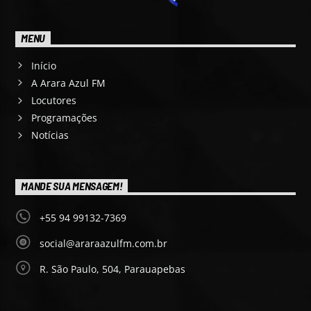
MENU
Início
A Arara Azul FM
Locutores
Programações
Notícias
MANDE SUA MENSAGEM!
+55 94 99132-7369
social@araraazulfm.com.br
R. São Paulo, 504, Parauapebas