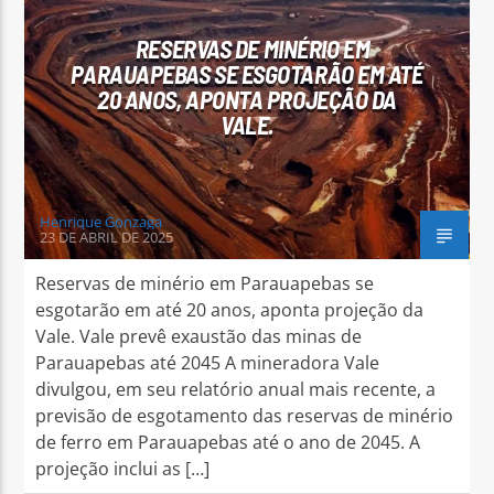
RESERVAS DE MINÉRIO EM
PARAUAPEBAS SE ESGOTARÃO EM ATÉ
20 ANOS, APONTA PROJEÇÃO DA
VALE.
Arara Azul FM
Henrique Gonzaga
23 DE ABRIL DE 2025
Reservas de minério em Parauapebas se
esgotarão em até 20 anos, aponta projeção da
Vale. Vale prevê exaustão das minas de
Parauapebas até 2045 A mineradora Vale
divulgou, em seu relatório anual mais recente, a
previsão de esgotamento das reservas de minério
de ferro em Parauapebas até o ano de 2045. A
projeção inclui as […]