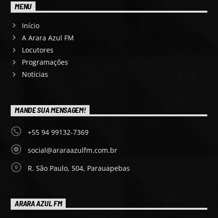
MENU
Início
A Arara Azul FM
Locutores
Programações
Notícias
MANDE SUA MENSAGEM!
+55 94 99132-7369
social@araraazulfm.com.br
R. São Paulo, 504, Parauapebas
ARARA AZUL FM