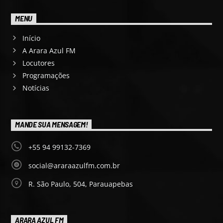
MENU
Início
A Arara Azul FM
Locutores
Programações
Notícias
MANDE SUA MENSAGEM!
+55 94 99132-7369
social@araraazulfm.com.br
R. São Paulo, 504, Parauapebas
ARARA AZUL FM