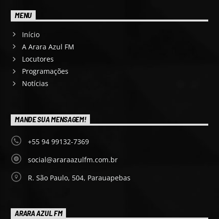
MENU
Início
A Arara Azul FM
Locutores
Programações
Notícias
MANDE SUA MENSAGEM!
+55 94 99132-7369
social@araraazulfm.com.br
R. São Paulo, 504, Parauapebas
ARARA AZUL FM