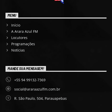
MENU
Início
A Arara Azul FM
Locutores
Programações
Notícias
MANDE SUA MENSAGEM!
+55 94 99132-7369
social@araraazulfm.com.br
R. São Paulo, 504, Parauapebas