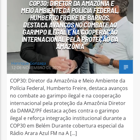
COP30: DIRETOR DA AMAZÔNIA E
MEIO AMBIENTE DA POLÍCIA FEDERAL,
HUMBERTO FREIRE DE BARROS,
DESTACA AVANÇOS NO COMBATE AO
GARIMPO ILEGAL E NA COOPERAÇÃO
INTERNACIONAL PELA PROTEÇÃO DA
Arara Azul FM
AMAZÔNIA
Henrique Gonzaga
12 DE NOVEMBRO DE 2025
COP30: Diretor da Amazônia e Meio Ambiente da
Polícia Federal, Humberto Freire, destaca avanços
no combate ao garimpo ilegal e na cooperação
internacional pela proteção da Amazônia Diretor
da DAMAZ/PF destaca ações contra o garimpo
ilegal e reforça integração institucional durante a
COP30 em Belém Durante cobertura especial da
Rádio Arara Azul FM na A […]