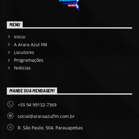
MENU
Início
A Arara Azul FM
Locutores
Programações
Notícias
MANDE SUA MENSAGEM!
+55 94 99132-7369
social@araraazulfm.com.br
R. São Paulo, 504, Parauapebas