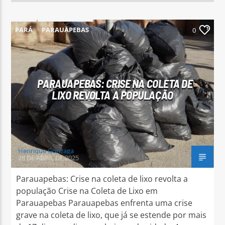
PARÁ
PARAUAPEBAS
0
PARAUAPEBAS: CRISE NA COLETA DE
LIXO REVOLTA A POPULAÇÃO
Henrique Gonzaga
28 DE ABRIL DE 2025
Parauapebas: Crise na coleta de lixo revolta a
população Crise na Coleta de Lixo em
Parauapebas Parauapebas enfrenta uma crise
grave na coleta de lixo, que já se estende por mais