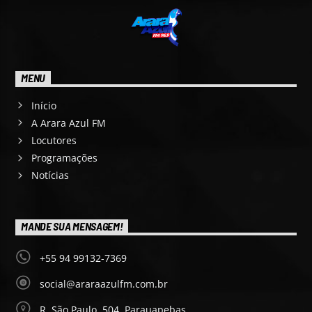
MENU
Início
A Arara Azul FM
Locutores
Programações
Notícias
MANDE SUA MENSAGEM!
+55 94 99132-7369
social@araraazulfm.com.br
R. São Paulo, 504, Parauapebas