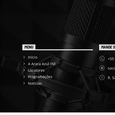
MENU
MANDE S
Início
+55
A Arara Azul FM
soc
Locutores
Programações
R. S
Notícias