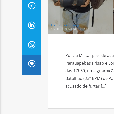
Henrique Gonzaga
15 DE DEZEMBRO DE 2025
Polícia Militar prende a
Parauapebas Prisão e Loc
das 17h50, uma guarnição 
Batalhão (23º BPM) de Pa
acusado de furtar […]