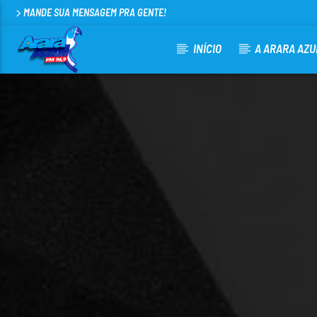
MANDE SUA MENSAGEM PRA GENTE!
INÍCIO
A ARARA AZU
CURRENT TRACK
ARARA AZUL FM 96,9
100