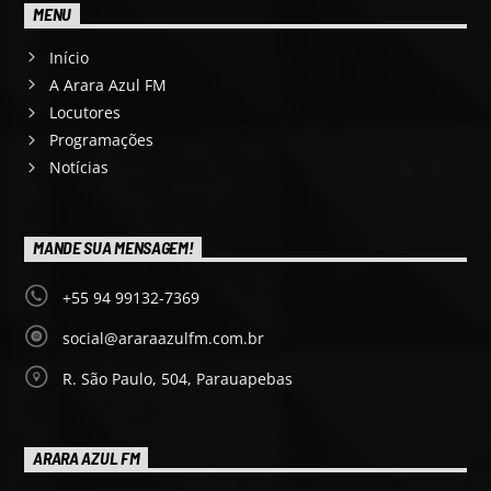
MENU
Início
A Arara Azul FM
Locutores
Programações
Notícias
MANDE SUA MENSAGEM!
+55 94 99132-7369
social@araraazulfm.com.br
R. São Paulo, 504, Parauapebas
ARARA AZUL FM