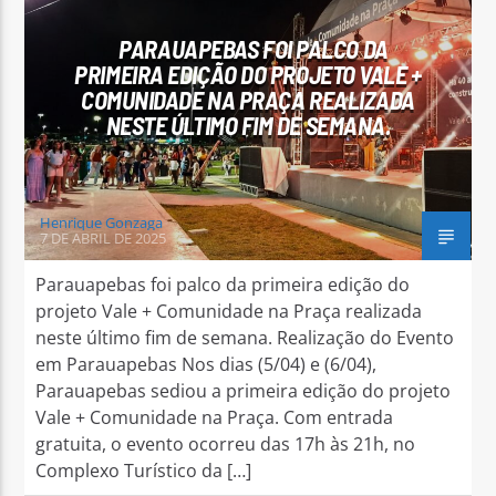
PARAUAPEBAS FOI PALCO DA
PRIMEIRA EDIÇÃO DO PROJETO VALE +
COMUNIDADE NA PRAÇA REALIZADA
NESTE ÚLTIMO FIM DE SEMANA.
Arara Azul FM
Henrique Gonzaga
7 DE ABRIL DE 2025
Parauapebas foi palco da primeira edição do
projeto Vale + Comunidade na Praça realizada
neste último fim de semana. Realização do Evento
em Parauapebas Nos dias (5/04) e (6/04),
Parauapebas sediou a primeira edição do projeto
Vale + Comunidade na Praça. Com entrada
gratuita, o evento ocorreu das 17h às 21h, no
Complexo Turístico da […]