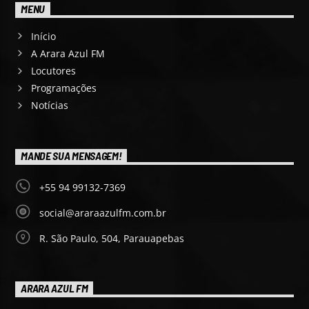
MENU
Início
A Arara Azul FM
Locutores
Programações
Notícias
MANDE SUA MENSAGEM!
+55 94 99132-7369
social@araraazulfm.com.br
R. São Paulo, 504, Parauapebas
ARARA AZUL FM