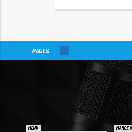
PAGES
1
MENU
MANDE S