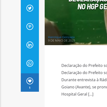
NO HGP G
Henrique Gonzaga
9 DE MAIO DE 2025
Declaração do Prefeito s
Declaração do Prefeito 
Durante entrevista à Rádi
Goiano (Avante), se pro
1
Hospital Geral […]