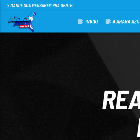
MANDE SUA MENSAGEM PRA GENTE!
INÍCIO
A ARARA AZU
CURRENT TRACK
ARARA AZUL FM 96,9
100
REA