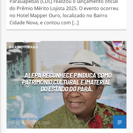
Parauapebas (CDL) realizou o lançamento oficial
do Prêmio Mérito Lojista 2025. O evento ocorreu
no Hotel Mapper Ouro, localizado no Bairro
Cidade Nova, e contou com […]
BRASIL
PARÁ
0
ALEPA RECONHECE PINDUCA COMO
PATRIMÔNIO CULTURAL E IMATERIAL
DO ESTADO DO PARÁ.
Henrique Gonzaga
26 DE MARÇO DE 2025