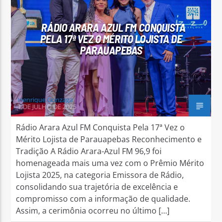
RÁDIO ARARA AZUL FM CONQUISTA
PELA 17ª VEZ O MÉRITO LOJISTA DE
PARAUAPEBAS
Arara Azul FM
Henrique Gonzaga
1 DE JULHO DE 2025
Rádio Arara Azul FM Conquista Pela 17ª Vez o
Mérito Lojista de Parauapebas Reconhecimento e
Tradição A Rádio Arara-Azul FM 96,9 foi
homenageada mais uma vez com o Prêmio Mérito
Lojista 2025, na categoria Emissora de Rádio,
consolidando sua trajetória de excelência e
compromisso com a informação de qualidade.
Assim, a cerimônia ocorreu no último […]