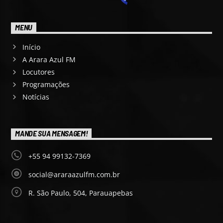
MENU
Início
A Arara Azul FM
Locutores
Programações
Notícias
MANDE SUA MENSAGEM!
+55 94 99132-7369
social@araraazulfm.com.br
R. São Paulo, 504, Parauapebas