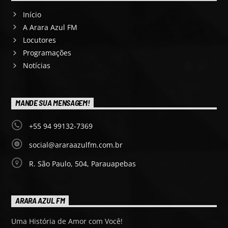
Início
A Arara Azul FM
Locutores
Programações
Notícias
MANDE SUA MENSAGEM!
+55 94 99132-7369
social@araraazulfm.com.br
R. São Paulo, 504, Parauapebas
ARARA AZUL FM
Uma História de Amor com Você!