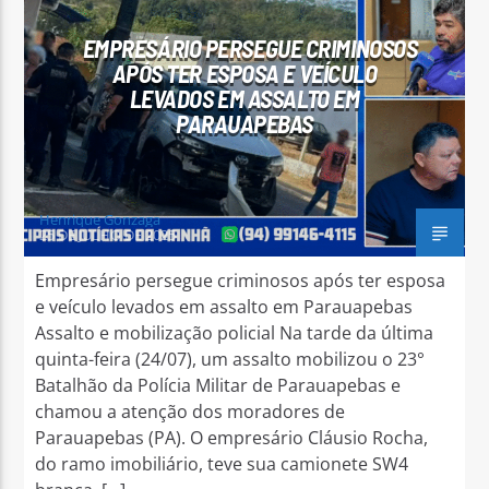
EMPRESÁRIO PERSEGUE CRIMINOSOS
APÓS TER ESPOSA E VEÍCULO
LEVADOS EM ASSALTO EM
PARAUAPEBAS
Arara Azul FM
Henrique Gonzaga
25 DE JULHO DE 2025
Empresário persegue criminosos após ter esposa
e veículo levados em assalto em Parauapebas
Assalto e mobilização policial Na tarde da última
quinta-feira (24/07), um assalto mobilizou o 23°
Batalhão da Polícia Militar de Parauapebas e
chamou a atenção dos moradores de
Parauapebas (PA). O empresário Cláusio Rocha,
do ramo imobiliário, teve sua camionete SW4