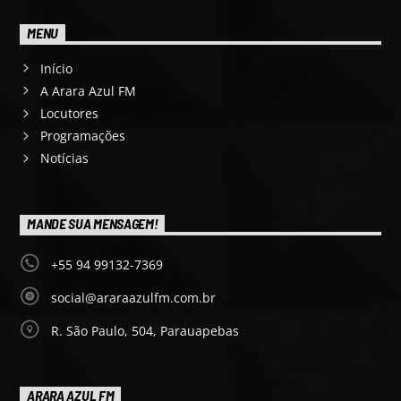
MENU
Início
A Arara Azul FM
Locutores
Programações
Notícias
MANDE SUA MENSAGEM!
+55 94 99132-7369
social@araraazulfm.com.br
R. São Paulo, 504, Parauapebas
ARARA AZUL FM