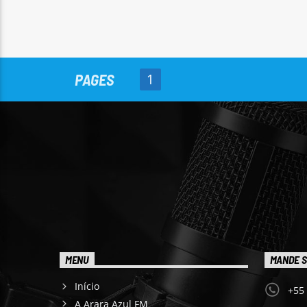
PAGES
1
MENU
MANDE S
Início
+55
A Arara Azul FM