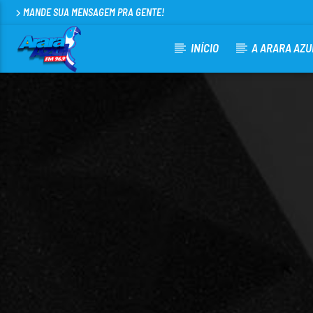
MANDE SUA MENSAGEM PRA GENTE!
INÍCIO
A ARARA AZU
CURRENT TRACK
ARARA AZUL FM 96,9
100