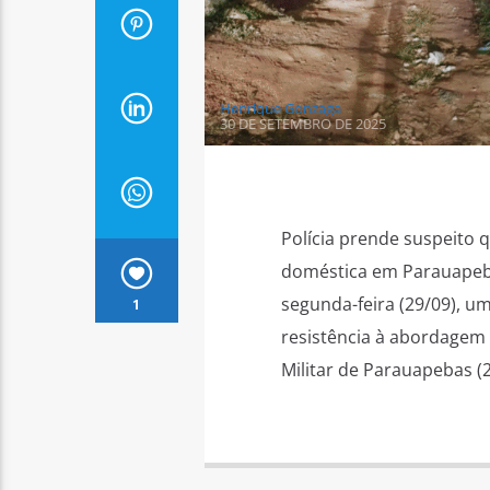
Henrique Gonzaga
30 DE SETEMBRO DE 2025
Polícia prende suspeito 
doméstica em Parauapeb
segunda-feira (29/09), um
1
resistência à abordagem p
Militar de Parauapebas 