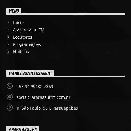
MENU
Início
A Arara Azul FM
Locutores
Programações
Notícias
MANDE SUA MENSAGEM!
+55 94 99132-7369
social@araraazulfm.com.br
R. São Paulo, 504, Parauapebas
ARARA AZUL FM