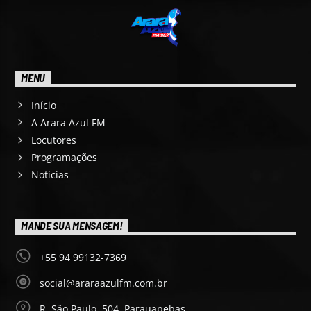
MENU
Início
A Arara Azul FM
Locutores
Programações
Notícias
MANDE SUA MENSAGEM!
+55 94 99132-7369
social@araraazulfm.com.br
R. São Paulo, 504, Parauapebas