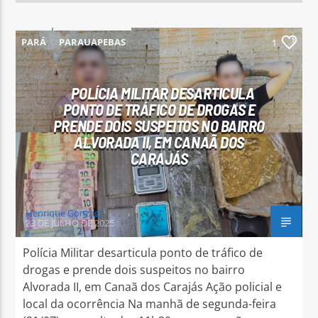
PARÁ
PARAUAPEBAS
1
POLÍCIA MILITAR DESARTICULA
PONTO DE TRÁFICO DE DROGAS E
PRENDE DOIS SUSPEITOS NO BAIRRO
ALVORADA II, EM CANAÃ DOS
CARAJÁS
Henrique Gonzaga
23 DE JULHO DE 2025
Polícia Militar desarticula ponto de tráfico de
drogas e prende dois suspeitos no bairro
Alvorada II, em Canaã dos Carajás Ação policial e
local da ocorrência Na manhã de segunda-feira