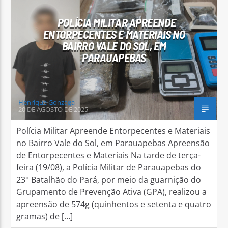
POLÍCIA MILITAR APREENDE
ENTORPECENTES E MATERIAIS NO
BAIRRO VALE DO SOL, EM
PARAUAPEBAS
Arara Azul FM
Henrique Gonzaga
20 DE AGOSTO DE 2025
Polícia Militar Apreende Entorpecentes e Materiais
no Bairro Vale do Sol, em Parauapebas Apreensão
de Entorpecentes e Materiais Na tarde de terça-
feira (19/08), a Polícia Militar de Parauapebas do
23° Batalhão do Pará, por meio da guarnição do
Grupamento de Prevenção Ativa (GPA), realizou a
apreensão de 574g (quinhentos e setenta e quatro
gramas) de […]