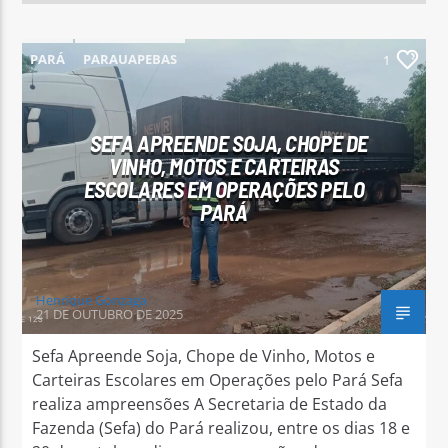
PARÁ
PARAUAPEBAS
1
SEFA APREENDE SOJA, CHOPE DE
VINHO, MOTOS E CARTEIRAS
ESCOLARES EM OPERAÇÕES PELO
PARÁ
Henrique Gonzaga
21 DE OUTUBRO DE 2025
Sefa Apreende Soja, Chope de Vinho, Motos e
Carteiras Escolares em Operações pelo Pará Sefa
realiza ampreensões A Secretaria de Estado da
Fazenda (Sefa) do Pará realizou, entre os dias 18 e