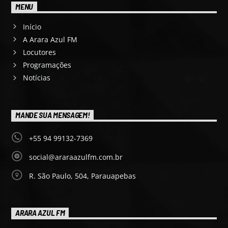
MENU
Início
A Arara Azul FM
Locutores
Programações
Notícias
MANDE SUA MENSAGEM!
+55 94 99132-7369
social@araraazulfm.com.br
R. São Paulo, 504, Parauapebas
ARARA AZUL FM