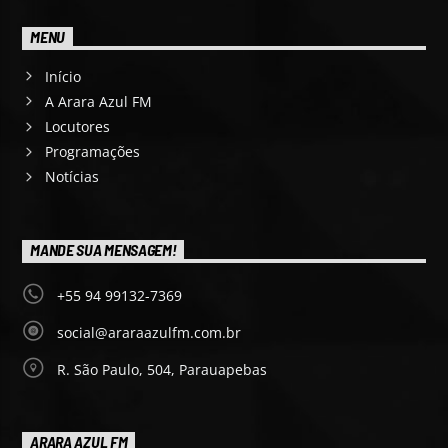
MENU
Início
A Arara Azul FM
Locutores
Programações
Notícias
MANDE SUA MENSAGEM!
+55 94 99132-7369
social@araraazulfm.com.br
R. São Paulo, 504, Parauapebas
ARARA AZUL FM