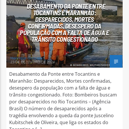
DESABAMENTO DA PONTE ENTRE
TOCANTINS E MARANHÃO:
DESPARECIDOS, MORTES
CONFIRMADAS, DESESPERO DA
POPULAÇÃO COM A FALTA DE ÁGUA E
TRÂNSITO CONGESTIONADO
Arara Azul FM
Henrique Gonzaga
23 DE DEZEMBRO DE 2024
Desabamento da Ponte entre Tocantins e
Maranhão: Desparecidos, Mortes confirmadas,
desespero da população com a falta de água e
trânsito congestionado. Foto: Bombeiros buscam
por desaparecidos no Rio Tocantins – (Agência
Brasil) O número de desaparecidos após a
tragédia envolvendo a queda da ponte Juscelino
Kubitschek de Oliveira, que liga os estados do