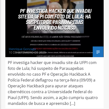
PF INVESTIGA HACKER QUE INVADIU
SITE DA UFPI COM FOTO DE LULA; HÁ
SUSPEITO DE PARAUAPEBAS
ENVOLVIDO NO CASO
Arara Azul FM
Henrique Gonzaga
10 DE SETEMBRO DE 2025
PF investiga hacker que invadiu site da UFPI com
foto de Lula; há suspeito de Parauapebas
envolvido no caso PF e Operação Hackback A
Polícia Federal deflagrou na terça-feira (09/09) a
Operação Hackback para apurar ataques
cibernéticos contra a Universidade Federal do
Piauí (UFPI). Sendo assim, a ação cumpriu quatro
mandados de busca e apreensão […]