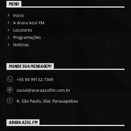
MENU
Início
A Arara Azul FM
Locutores
Programações
Notícias
MANDE SUA MENSAGEM!
+55 94 99132-7369
social@araraazulfm.com.br
R. São Paulo, 504, Parauapebas
ARARA AZUL FM