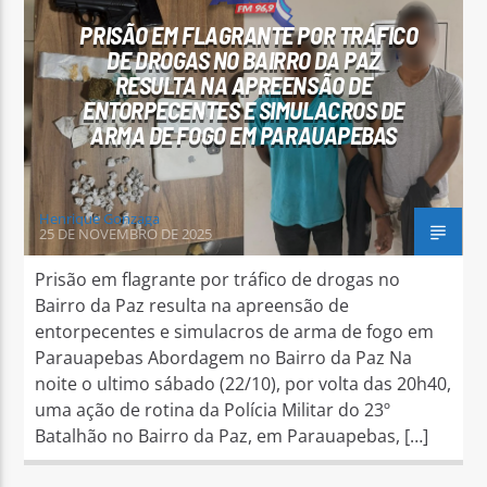
PRISÃO EM FLAGRANTE POR TRÁFICO
DE DROGAS NO BAIRRO DA PAZ
RESULTA NA APREENSÃO DE
ENTORPECENTES E SIMULACROS DE
ARMA DE FOGO EM PARAUAPEBAS
Arara Azul FM
Henrique Gonzaga
25 DE NOVEMBRO DE 2025
Prisão em flagrante por tráfico de drogas no
Bairro da Paz resulta na apreensão de
entorpecentes e simulacros de arma de fogo em
Parauapebas Abordagem no Bairro da Paz Na
noite o ultimo sábado (22/10), por volta das 20h40,
uma ação de rotina da Polícia Militar do 23º
Batalhão no Bairro da Paz, em Parauapebas, […]