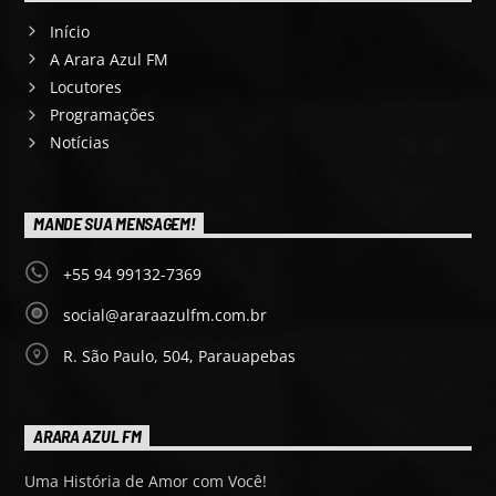
Início
A Arara Azul FM
Locutores
Programações
Notícias
MANDE SUA MENSAGEM!
+55 94 99132-7369
social@araraazulfm.com.br
R. São Paulo, 504, Parauapebas
ARARA AZUL FM
Uma História de Amor com Você!