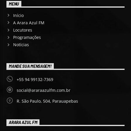
MENU
Início
A Arara Azul FM
Locutores
Programações
Notícias
MANDE SUA MENSAGEM!
+55 94 99132-7369
social@araraazulfm.com.br
R. São Paulo, 504, Parauapebas
ARARA AZUL FM