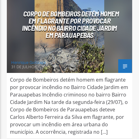
CORPO DE BOMBEIROS DETÉM HOMEM
EM FLAGRANTE POR PROVOCAR
INCÊNDIO NO BAIRRO CIDADE JARDIM
EM PARAUAPEBAS
Arara Azul FM
Henrique Gonzaga
31 DE JULHO DE 2025
Corpo de Bombeiros detém homem em flagrante
por provocar incêndio no Bairro Cidade Jardim em
Parauapebas Incêndio criminoso no bairro Bairro
Cidade Jardim Na tarde da segunda-feira (29/07), o
Corpo de Bombeiros de Parauapebas deteve
Carlos Alberto Ferreira da Silva em flagrante, por
provocar um incêndio em área urbana do
município. A ocorrência, registrada no […]