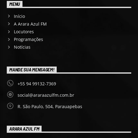
MENU
Início
A Arara Azul FM
Locutores
Programações
Notícias
MANDE SUA MENSAGEM!
+55 94 99132-7369
social@araraazulfm.com.br
R. São Paulo, 504, Parauapebas
ARARA AZUL FM