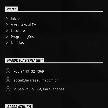
MENU
Início
A Arara Azul FM
Locutores
Programações
Notícias
MANDE SUA MENSAGEM!
+55 94 99132-7369
social@araraazulfm.com.br
R. São Paulo, 504, Parauapebas
ARARA AZUL FM