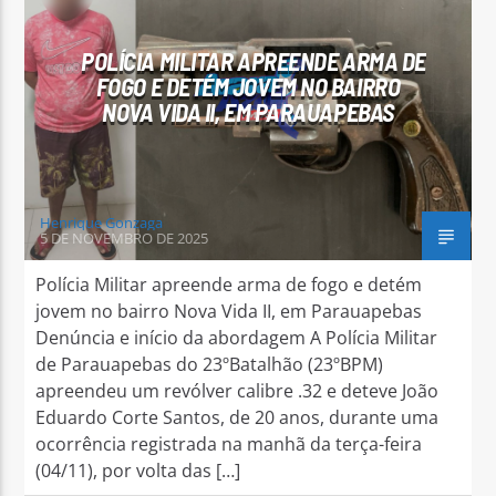
POLÍCIA MILITAR APREENDE ARMA DE
FOGO E DETÉM JOVEM NO BAIRRO
NOVA VIDA II, EM PARAUAPEBAS
Arara Azul FM
Henrique Gonzaga
5 DE NOVEMBRO DE 2025
Polícia Militar apreende arma de fogo e detém
jovem no bairro Nova Vida II, em Parauapebas
Denúncia e início da abordagem A Polícia Militar
de Parauapebas do 23ºBatalhão (23ºBPM)
apreendeu um revólver calibre .32 e deteve João
Eduardo Corte Santos, de 20 anos, durante uma
ocorrência registrada na manhã da terça-feira
(04/11), por volta das […]