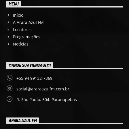
MENU
Início
A Arara Azul FM
Locutores
Programações
Notícias
MANDE SUA MENSAGEM!
+55 94 99132-7369
social@araraazulfm.com.br
R. São Paulo, 504, Parauapebas
ARARA AZUL FM