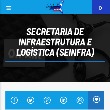
SECRETARIA DE
INFRAESTRUTURA E
LOGÍSTICA (SEINFRA)
0:00
CURRENT TRACK
ARARA AZUL FM 96,9