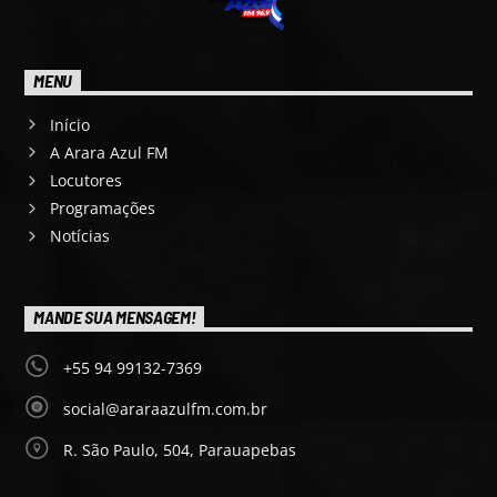
MENU
Início
A Arara Azul FM
Locutores
Programações
Notícias
MANDE SUA MENSAGEM!
+55 94 99132-7369
social@araraazulfm.com.br
R. São Paulo, 504, Parauapebas