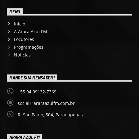
MENU
Início
A Arara Azul FM
Locutores
Programações
Notícias
MANDE SUA MENSAGEM!
+55 94 99132-7369
social@araraazulfm.com.br
R. São Paulo, 504, Parauapebas
ARARA AZUL FM