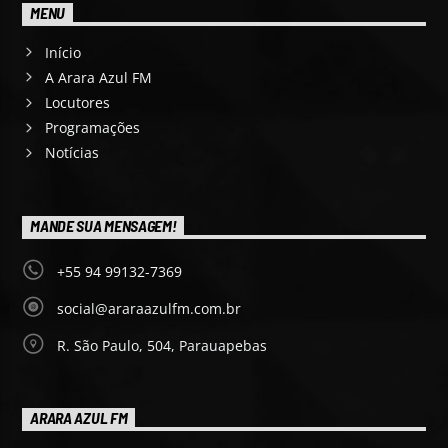
MENU
Início
A Arara Azul FM
Locutores
Programações
Notícias
MANDE SUA MENSAGEM!
+55 94 99132-7369
social@araraazulfm.com.br
R. São Paulo, 504, Parauapebas
ARARA AZUL FM