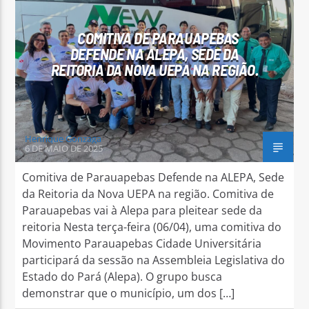
COMITIVA DE PARAUAPEBAS
DEFENDE NA ALEPA, SEDE DA
REITORIA DA NOVA UEPA NA REGIÃO.
Arara Azul FM
Henrique Gonzaga
6 DE MAIO DE 2025
Comitiva de Parauapebas Defende na ALEPA, Sede
da Reitoria da Nova UEPA na região. Comitiva de
Parauapebas vai à Alepa para pleitear sede da
reitoria Nesta terça-feira (06/04), uma comitiva do
Movimento Parauapebas Cidade Universitária
participará da sessão na Assembleia Legislativa do
Estado do Pará (Alepa). O grupo busca
demonstrar que o município, um dos […]