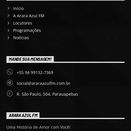
Início
A Arara Azul FM
Locutores
Programações
Notícias
MANDE SUA MENSAGEM!
+55 94 99132-7369
social@araraazulfm.com.br
R. São Paulo, 504, Parauapebas
ARARA AZUL FM
Uma História de Amor com Você!