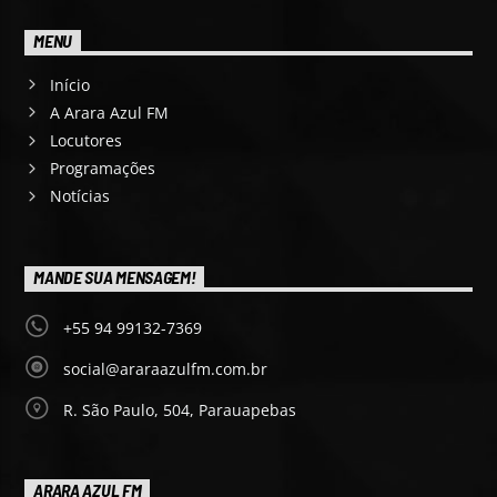
MENU
Início
A Arara Azul FM
Locutores
Programações
Notícias
MANDE SUA MENSAGEM!
+55 94 99132-7369
social@araraazulfm.com.br
R. São Paulo, 504, Parauapebas
ARARA AZUL FM