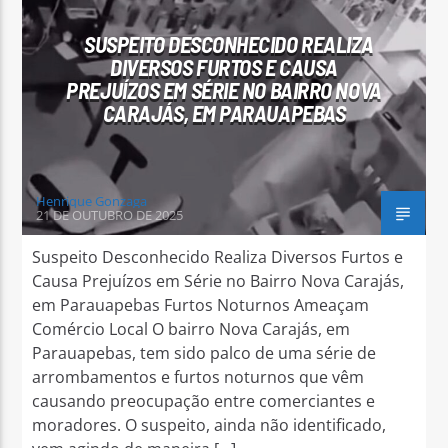
SUSPEITO DESCONHECIDO REALIZA
DIVERSOS FURTOS E CAUSA
PREJUÍZOS EM SÉRIE NO BAIRRO NOVA
CARAJÁS, EM PARAUAPEBAS
Arara Azul FM
Henrique Gonzaga
21 DE OUTUBRO DE 2025
Suspeito Desconhecido Realiza Diversos Furtos e
Causa Prejuízos em Série no Bairro Nova Carajás,
em Parauapebas Furtos Noturnos Ameaçam
Comércio Local O bairro Nova Carajás, em
Parauapebas, tem sido palco de uma série de
arrombamentos e furtos noturnos que vêm
causando preocupação entre comerciantes e
moradores. O suspeito, ainda não identificado,