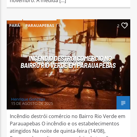
novembro. A medida […]
PARÁ
PARAUAPEBAS
2
INCÊNDIO DESTRÓI COMÉRCIO NO
BAIRRO RIO VERDE EM PARAUAPEBAS
Henrique Gonzaga
15 DE AGOSTO DE 2025
Incêndio destrói comércio no Bairro Rio Verde em
Parauapebas O incêndio e os estabelecimentos
atingidos Na noite de quinta-feira (14/08),