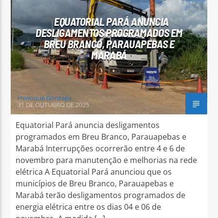
EQUATORIAL PARÁ ANUNCIA
DESLIGAMENTOS PROGRAMADOS EM
BREU BRANCO, PARAUAPEBAS E
MARABÁ
Arara Azul FM
Henrique Gonzaga
31 DE OUTUBRO DE 2025
Equatorial Pará anuncia desligamentos
programados em Breu Branco, Parauapebas e
Marabá Interrupções ocorrerão entre 4 e 6 de
novembro para manutenção e melhorias na rede
elétrica A Equatorial Pará anunciou que os
municípios de Breu Branco, Parauapebas e
Marabá terão desligamentos programados de
energia elétrica entre os dias 04 e 06 de