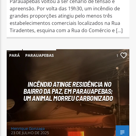
Parauapebas voltou a ser cenário de tensão e
apreensão. Por volta das 19h30, um incêndio de
grandes proporções atingiu pelo menos três
estabelecimentos comerciais localizados na Rua
Tiradentes, esquina com a Rua do Comércio e […]
PARÁ
PARAUAPEBAS
1
INCÊNDIO ATINGE RESIDÊNCIA NO
BAIRRO DA PAZ, EM PARAUAPEBAS;
UM ANIMAL MORREU CARBONIZADO
Henrique Gonzaga
23 DE JULHO DE 2025