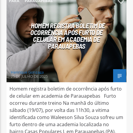
PARÁ
PARAUAPEBAS
1
HOMEM REGISTRA BOLETIM DE
OCORRÊNCIA APÓS FURTO DE
CELULAR EM ACADEMIA DE
Arara Azul FM
PARAUAPEBAS
Henrique Gonzaga
25 DE JULHO DE 2025
Homem registra boletim de ocorrência após furto
de celular em academia de Parauapebas Furto
ocorreu durante treino Na manhã do último
sábado (19/07), por volta das 11h30, a vitima
identificada como Waleeson Silva Souza sofreu um
furto dentro de uma academia localizada no
bairro Casas Populares I, em Parauapebas (PA).