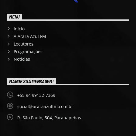
MENU
Início
A Arara Azul FM
Locutores
Programações
Notícias
MANDE SUA MENSAGEM!
+55 94 99132-7369
social@araraazulfm.com.br
R. São Paulo, 504, Parauapebas