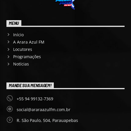
MENU
Início
A Arara Azul FM
Locutores
Programações
Notícias
MANDE SUA MENSAGEM!
+55 94 99132-7369
social@araraazulfm.com.br
R. São Paulo, 504, Parauapebas