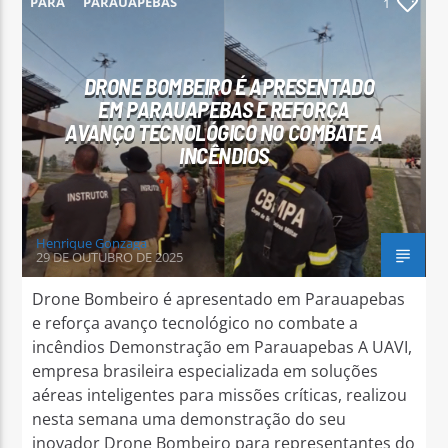
PARÁ
PARAUAPEBAS
1
DRONE BOMBEIRO É APRESENTADO
EM PARAUAPEBAS E REFORÇA
AVANÇO TECNOLÓGICO NO COMBATE A
Arara Azul FM
INCÊNDIOS
Henrique Gonzaga
29 DE OUTUBRO DE 2025
Drone Bombeiro é apresentado em Parauapebas
e reforça avanço tecnológico no combate a
incêndios Demonstração em Parauapebas A UAVI,
empresa brasileira especializada em soluções
aéreas inteligentes para missões críticas, realizou
nesta semana uma demonstração do seu
inovador Drone Bombeiro para representantes do