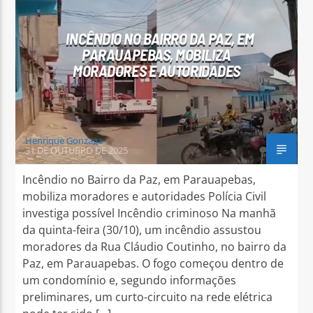
INCÊNDIO NO BAIRRO DA PAZ, EM
PARAUAPEBAS, MOBILIZA
MORADORES E AUTORIDADES
Arara Azul FM
Henrique Gonzaga
31 DE OUTUBRO DE 2025
Incêndio no Bairro da Paz, em Parauapebas,
mobiliza moradores e autoridades Polícia Civil
investiga possível Incêndio criminoso Na manhã
da quinta-feira (30/10), um incêndio assustou
moradores da Rua Cláudio Coutinho, no bairro da
Paz, em Parauapebas. O fogo começou dentro de
um condomínio e, segundo informações
preliminares, um curto-circuito na rede elétrica