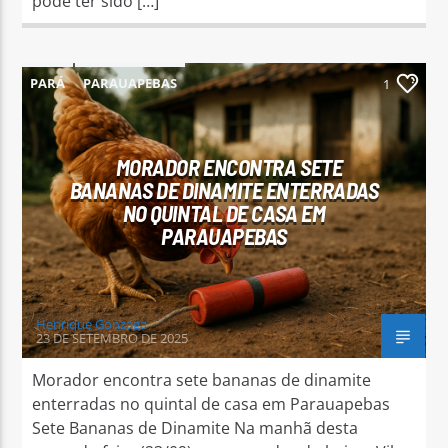
pode ter sido […]
PARÁ
PARAUAPEBAS
1
MORADOR ENCONTRA SETE
BANANAS DE DINAMITE ENTERRADAS
NO QUINTAL DE CASA EM
PARAUAPEBAS
Henrique Gonzaga
23 DE SETEMBRO DE 2025
Morador encontra sete bananas de dinamite
enterradas no quintal de casa em Parauapebas
Sete Bananas de Dinamite Na manhã desta