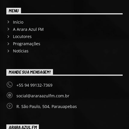
MENU
Início
A Arara Azul FM
Locutores
Programações
Notícias
MANDE SUA MENSAGEM!
+55 94 99132-7369
social@araraazulfm.com.br
R. São Paulo, 504, Parauapebas
ARARA AZUL FM